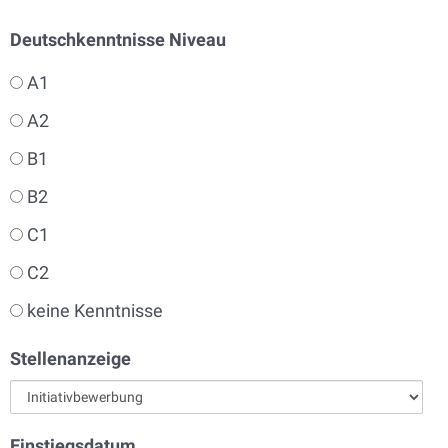
Deutschkenntnisse Niveau
A1
A2
B1
B2
C1
C2
keine Kenntnisse
Stellenanzeige
Einstiegsdatum